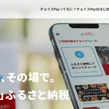
チョイスPayってなに？
チョイスPayのはじ
、その場で。
」ふるさと納税